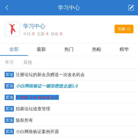
学习中心
学习中心
收藏
+2
今日:
0
主题:
4
排名:
6
全部
最新
热门
热帖
精华
学习
其他
注册论坛的新会员赠送一次改名机会
置顶
小白网络验证一键加密政企版1.0
置顶
付费解决各种疑难杂症
置顶
招募论坛巡查管理
置顶
版权所有
置顶
小白网络验证案例开源
置顶