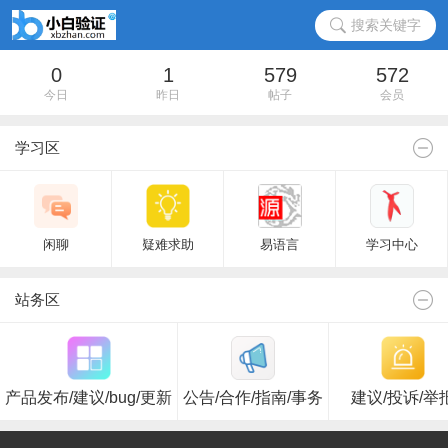
搜索关键字
0
1
579
572
今日
昨日
帖子
会员
学习区
闲聊
疑难求助
易语言
学习中心
站务区
产品发布/建议/bug/更新
公告/合作/指南/事务
建议/投诉/举