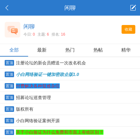
闲聊
闲聊
收藏
今日:
0
主题:
6
排名:
16
全部
最新
热门
热帖
精华
注册论坛的新会员赠送一次改名机会
置顶
小白网络验证一键加密政企版1.0
置顶
付费解决各种疑难杂症
置顶
招募论坛巡查管理
置顶
版权所有
置顶
小白网络验证案例开源
置顶
关于小白验证为什么免费和市面上有啥区别？
置顶