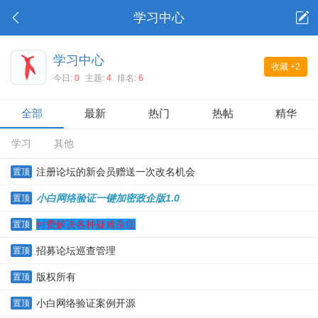
学习中心
学习中心
收藏
+2
今日:
0
主题:
4
排名:
6
全部
最新
热门
热帖
精华
学习
其他
注册论坛的新会员赠送一次改名机会
置顶
小白网络验证一键加密政企版1.0
置顶
付费解决各种疑难杂症
置顶
招募论坛巡查管理
置顶
版权所有
置顶
小白网络验证案例开源
置顶