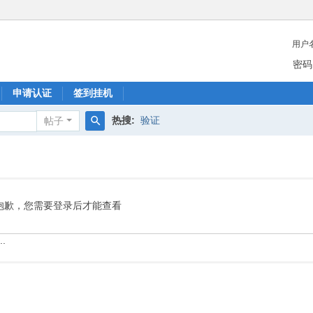
用户
密码
申请认证
签到挂机
热搜:
验证
帖子
搜
索
抱歉，您需要登录后才能查看
.