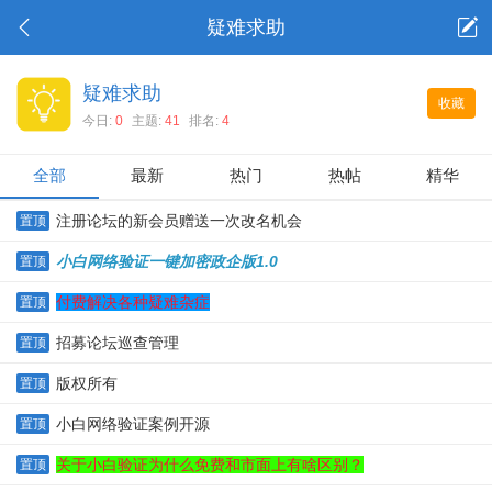
疑难求助
疑难求助
收藏
今日:
0
主题:
41
排名:
4
全部
最新
热门
热帖
精华
注册论坛的新会员赠送一次改名机会
置顶
小白网络验证一键加密政企版1.0
置顶
付费解决各种疑难杂症
置顶
招募论坛巡查管理
置顶
版权所有
置顶
小白网络验证案例开源
置顶
关于小白验证为什么免费和市面上有啥区别？
置顶