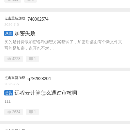
点击重新加载
748062574
2026-7-5
加密失败
悬赏
买的是付费版加密各种加密方案都试了，加密后桌面有个新文件夹
写的是加密，点开也不对 ...
4228
1
点击重新加载
q792828204
2026-7-5
远程云计算怎么通过审核啊
悬赏
111
2634
1