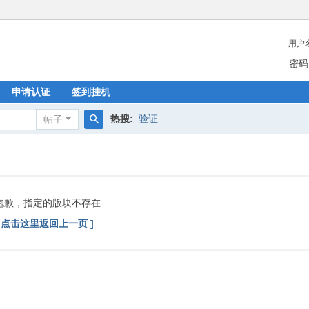
用户
密码
申请认证
签到挂机
热搜:
验证
帖子
搜
索
抱歉，指定的版块不存在
[ 点击这里返回上一页 ]