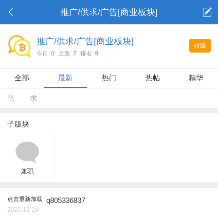
推广/供求/广告[商业板块]
推广/供求/广告[商业板块]
收藏
今日:
0
主题:
7
排名:
9
全部
最新
热门
热帖
精华
供
求
子版块
兼职
点击重新加载
q805336837
2025-12-24